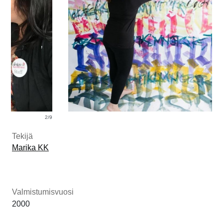
2/9
3/9
Tekijä
Marika KK
Valmistumisvuosi
2000