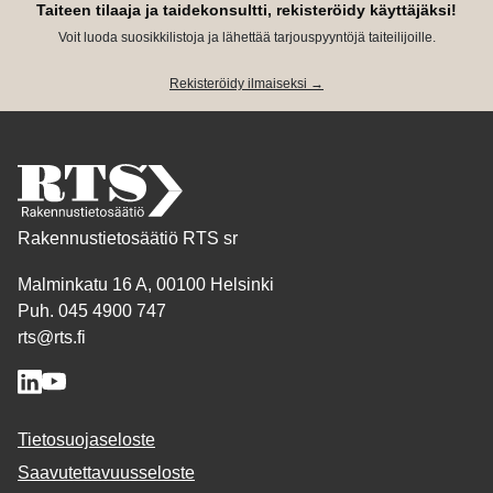
Taiteen tilaaja ja taidekonsultti, rekisteröidy käyttäjäksi!
Voit luoda suosikkilistoja ja lähettää tarjouspyyntöjä taiteilijoille.
Rekisteröidy ilmaiseksi →
Rakennustietosäätiö RTS sr
Malminkatu 16 A, 00100 Helsinki
Puh. 045 4900 747
rts@rts.fi
Tietosuojaseloste
Saavutettavuusseloste