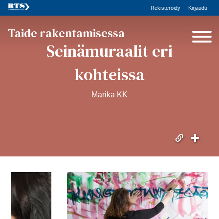
Rekisteröidy
Kirjaudu
Taide rakentamisessa
Seinämuraalit eri
kohteissa
Marika KK