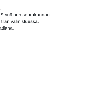
.
önä Seinäjoen seurakunnan
ilan valmistuessa.
atilana.