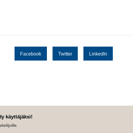
Facebook
Twitter
LinkedIn
dy käyttäjäksi!
eilijoille.