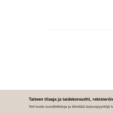
Taiteen tilaaja ja taidekonsultti, rekisteröi
Voit luoda suosikkilistoja ja lähettää tarjouspyyntöjä tait