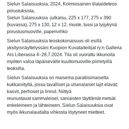
Sielun Salaisuuksia, 2024, Kolmiosainen tilataideteos
piirustuksista,
Sielun Salaisuuksia -julkaisu, 225 x 177, 275 x 390
(kuvassa), 275 x 130, 12 x 12, muste, tussi ja lyijykynä
piirustusmuoville, paperivihko
Sielun Salaisuuksia teoskokonaisuus oli esillä
yksityisnäyttelyssäni Kuopion Kuvataiteilijat ry:n Galleria
Ars Liberassa 4–28.7.2024. Tila oli vuorattu ikkunoita
myöten valoa läpäisevälle kuultomuoville piirretyillä
teoksilla.
Sielun Salaisuuksia on maisema paratiisimaiselta
kukkaniityltä, jossa tavalliset ja uhanalaiset lajit elävät;
kasvit, perhoset ja linnut. Niittyä
reunustavat sammaleiset, saniaisten täyttämät metsät
enkeleineen ja lähteineen. Sielun Salaisuuksia ovat
myös ikkunalaudalta vihkosta löytyneet mietteet.