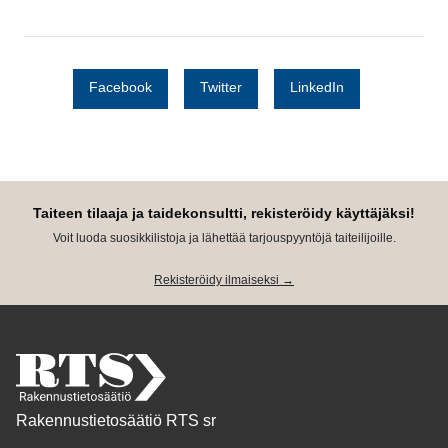
Facebook
Twitter
LinkedIn
Taiteen tilaaja ja taidekonsultti, rekisteröidy käyttäjäksi!
Voit luoda suosikkilistoja ja lähettää tarjouspyyntöjä taiteilijoille.
Rekisteröidy ilmaiseksi →
Rakennustietosäätiö RTS sr