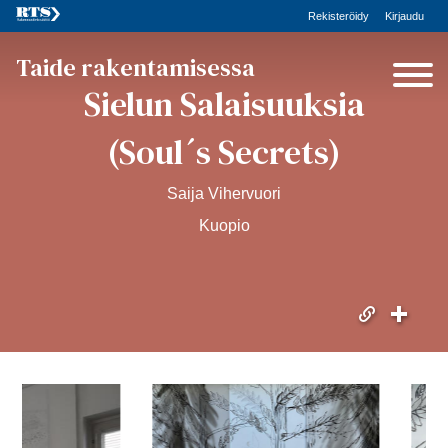
Rekisteröidy
Kirjaudu
Taide rakentamisessa
Sielun Salaisuuksia
(Soul´s Secrets)
Saija Vihervuori
Kuopio