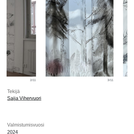
2/11
3/11
Tekijä
Saija Vihervuori
Valmistumisvuosi
2024