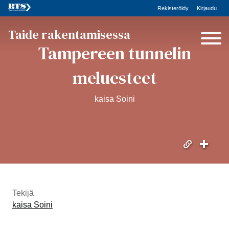
Rekisteröidy
Kirjaudu
Taide rakentamisessa
Tampereen tunnelin
meluesteet
kaisa Soini
Tekijä
kaisa Soini