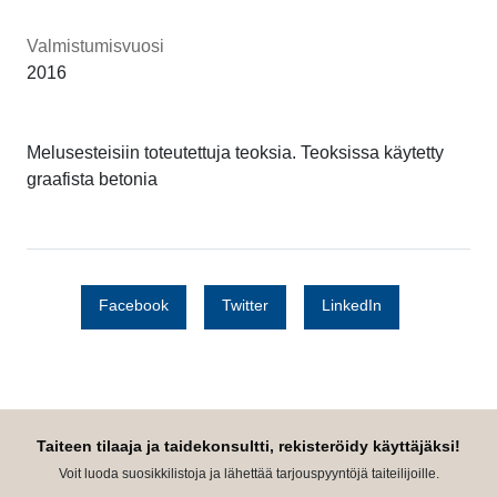
Valmistumisvuosi
2016
Melusesteisiin toteutettuja teoksia. Teoksissa käytetty
graafista betonia
Facebook
Twitter
LinkedIn
Taiteen tilaaja ja taidekonsultti, rekisteröidy käyttäjäksi!
Voit luoda suosikkilistoja ja lähettää tarjouspyyntöjä taiteilijoille.