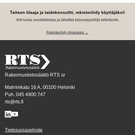
Taiteen tilaaja ja taidekonsultti, rekisteröidy käyttäjäksi!
Voit luoda suosikkilistoja ja lähettää tarjouspyyntöjä taiteilijoille.
Rekisteröidy ilmaiseksi →
Rakennustietosäätiö RTS sr
Malminkatu 16 A, 00100 Helsinki
Puh. 045 4900 747
rts@rts.fi
Tietosuojaseloste