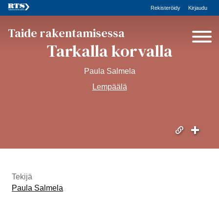
Rekisteröidy
Kirjaudu
Taide rakentamisessa
Tarkalla korvalla
Paula Salmela
Lempäälä
Tekijä
Paula Salmela