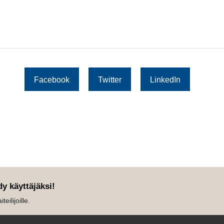
Facebook
Twitter
LinkedIn
dy käyttäjäksi!
eilijoille.