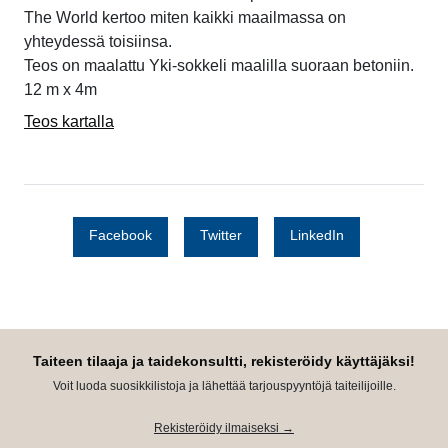
The World kertoo miten kaikki maailmassa on
yhteydessä toisiinsa.
Teos on maalattu Yki-sokkeli maalilla suoraan betoniin.
12 m x 4m
Teos kartalla
Facebook
Twitter
LinkedIn
Taiteen tilaaja ja taidekonsultti, rekisteröidy käyttäjäksi!
Voit luoda suosikkilistoja ja lähettää tarjouspyyntöjä taiteilijoille.
Rekisteröidy ilmaiseksi →