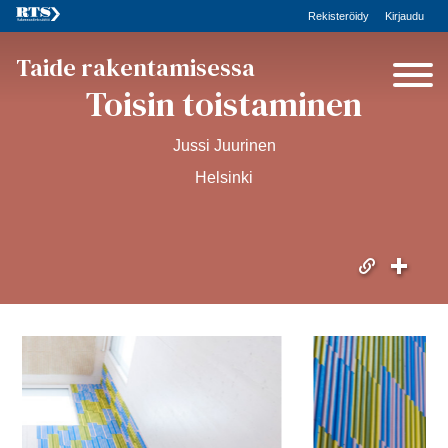
Rekisteröidy
Kirjaudu
Taide rakentamisessa
Toisin toistaminen
Jussi Juurinen
Helsinki