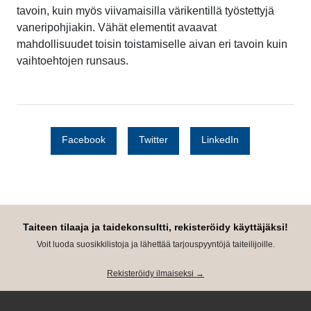
tavoin, kuin myös viivamaisilla värikentillä työstettyjä
vaneripohjiakin. Vähät elementit avaavat
mahdollisuudet toisin toistamiselle aivan eri tavoin kuin
vaihtoehtojen runsaus.
Facebook
Twitter
LinkedIn
Taiteen tilaaja ja taidekonsultti, rekisteröidy käyttäjäksi!
Voit luoda suosikkilistoja ja lähettää tarjouspyyntöjä taiteilijoille.
Rekisteröidy ilmaiseksi →