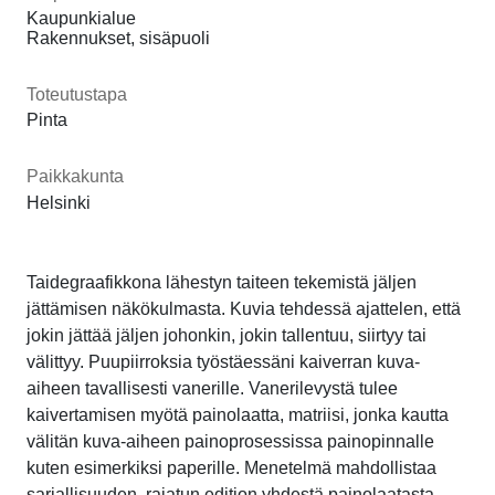
Kaupunkialue
Rakennukset, sisäpuoli
Toteutustapa
Pinta
Paikkakunta
Helsinki
Taidegraafikkona lähestyn taiteen tekemistä jäljen
jättämisen näkökulmasta. Kuvia tehdessä ajattelen, että
jokin jättää jäljen johonkin, jokin tallentuu, siirtyy tai
välittyy. Puupiirroksia työstäessäni kaiverran kuva-
aiheen tavallisesti vanerille. Vanerilevystä tulee
kaivertamisen myötä painolaatta, matriisi, jonka kautta
välitän kuva-aiheen painoprosessissa painopinnalle
kuten esimerkiksi paperille. Menetelmä mahdollistaa
sarjallisuuden, rajatun edition yhdestä painolaatasta