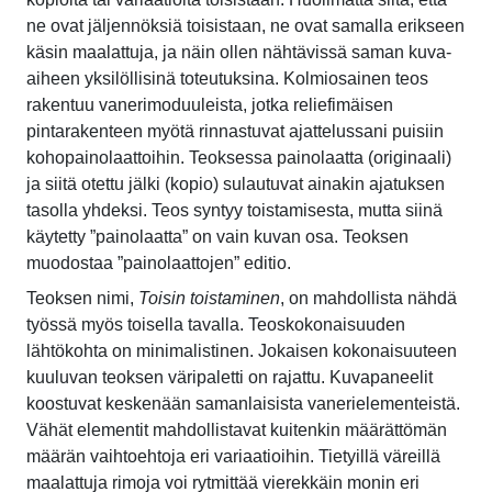
ne ovat jäljennöksiä toisistaan, ne ovat samalla erikseen
käsin maalattuja, ja näin ollen nähtävissä saman kuva-
aiheen yksilöllisinä toteutuksina. Kolmiosainen teos
rakentuu vanerimoduuleista, jotka reliefimäisen
pintarakenteen myötä rinnastuvat ajattelussani puisiin
kohopainolaattoihin. Teoksessa painolaatta (originaali)
ja siitä otettu jälki (kopio) sulautuvat ainakin ajatuksen
tasolla yhdeksi. Teos syntyy toistamisesta, mutta siinä
käytetty ”painolaatta” on vain kuvan osa. Teoksen
muodostaa ”painolaattojen” editio.
Teoksen nimi,
Toisin toistaminen
, on mahdollista nähdä
työssä myös toisella tavalla. Teoskokonaisuuden
lähtökohta on minimalistinen. Jokaisen kokonaisuuteen
kuuluvan teoksen väripaletti on rajattu. Kuvapaneelit
koostuvat keskenään samanlaisista vanerielementeistä.
Vähät elementit mahdollistavat kuitenkin määrättömän
määrän vaihtoehtoja eri variaatioihin. Tietyillä väreillä
maalattuja rimoja voi rytmittää vierekkäin monin eri