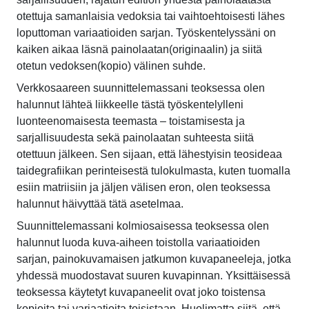
otettuja samanlaisia vedoksia tai vaihtoehtoisesti lähes
loputtoman variaatioiden sarjan. Työskentelyssäni on
kaiken aikaa läsnä painolaatan(originaalin) ja siitä
otetun vedoksen(kopio) välinen suhde.
Verkkosaareen suunnittelemassani teoksessa olen
halunnut lähteä liikkeelle tästä työskentelylleni
luonteenomaisesta teemasta – toistamisesta ja
sarjallisuudesta sekä painolaatan suhteesta siitä
otettuun jälkeen. Sen sijaan, että lähestyisin teosideaa
taidegrafiikan perinteisestä tulokulmasta, kuten tuomalla
esiin matriisiin ja jäljen välisen eron, olen teoksessa
halunnut häivyttää tätä asetelmaa.
Suunnittelemassani kolmiosaisessa teoksessa olen
halunnut luoda kuva-aiheen toistolla variaatioiden
sarjan, painokuvamaisen jatkumon kuvapaneeleja, jotka
yhdessä muodostavat suuren kuvapinnan. Yksittäisessä
teoksessa käytetyt kuvapaneelit ovat joko toistensa
kopioita tai variaatioita toisistaan. Huolimatta siitä, että