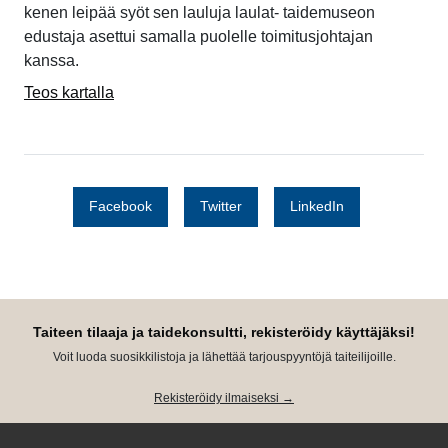
kenen leipää syöt sen lauluja laulat- taidemuseon
edustaja asettui samalla puolelle toimitusjohtajan
kanssa.
Teos kartalla
Facebook
Twitter
LinkedIn
Taiteen tilaaja ja taidekonsultti, rekisteröidy käyttäjäksi!
Voit luoda suosikkilistoja ja lähettää tarjouspyyntöjä taiteilijoille.
Rekisteröidy ilmaiseksi →