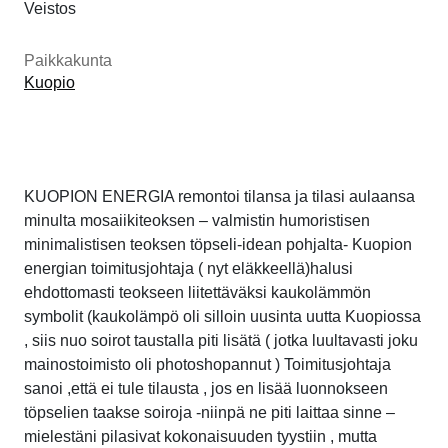
Veistos
Paikkakunta
Kuopio
KUOPION ENERGIA remontoi tilansa ja tilasi aulaansa
minulta mosaiikiteoksen – valmistin humoristisen
minimalistisen teoksen töpseli-idean pohjalta- Kuopion
energian toimitusjohtaja ( nyt eläkkeellä)halusi
ehdottomasti teokseen liitettäväksi kaukolämmön
symbolit (kaukolämpö oli silloin uusinta uutta Kuopiossa
, siis nuo soirot taustalla piti lisätä ( jotka luultavasti joku
mainostoimisto oli photoshopannut ) Toimitusjohtaja
sanoi ,että ei tule tilausta , jos en lisää luonnokseen
töpselien taakse soiroja -niinpä ne piti laittaa sinne –
mielestäni pilasivat kokonaisuuden tyystiin , mutta