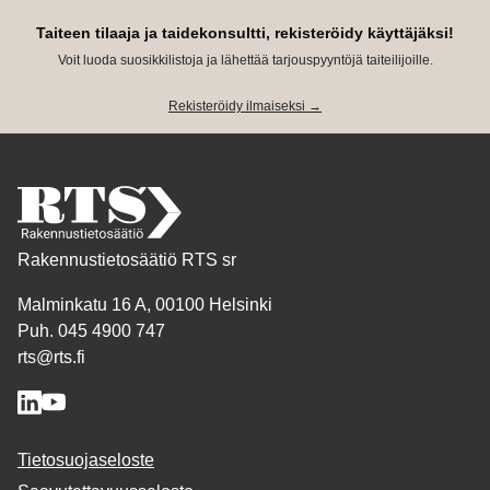
Taiteen tilaaja ja taidekonsultti, rekisteröidy käyttäjäksi!
Voit luoda suosikkilistoja ja lähettää tarjouspyyntöjä taiteilijoille.
Rekisteröidy ilmaiseksi →
Rakennustietosäätiö RTS sr
Malminkatu 16 A, 00100 Helsinki
Puh. 045 4900 747
rts@rts.fi
Tietosuojaseloste