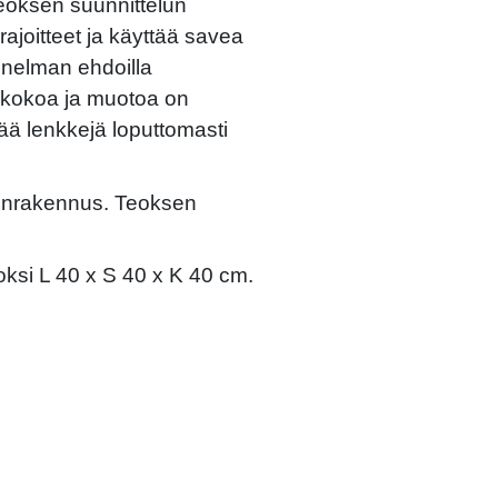
eoksen suunnittelun
ajoitteet ja käyttää savea
unnelman ehdoilla
 kokoa ja muotoa on
sää lenkkejä loputtomasti
äsinrakennus. Teoksen
oksi L 40 x S 40 x K 40 cm.