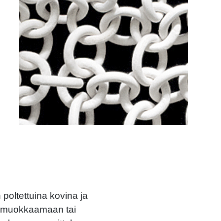
 poltettuina kovina ja
ty muokkaamaan tai