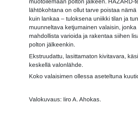
muotoilemaan polton jälkeen. HAZARD-t
lähtökohtana on ollut tarve poistaa nämä r
kuin lankaa – tuloksena uniikki tilan ja t
muunneltava ketjumainen valaisin, jonka
mahdollista varioida ja rakentaa siihen li
polton jälkeenkin.
Ekstruudattu, lasittamaton kivitavara, k
keskellä valonlähde.
Koko valaisimen ollessa aseteltuna kuuti
Valokuvaus: Iiro A. Ahokas.