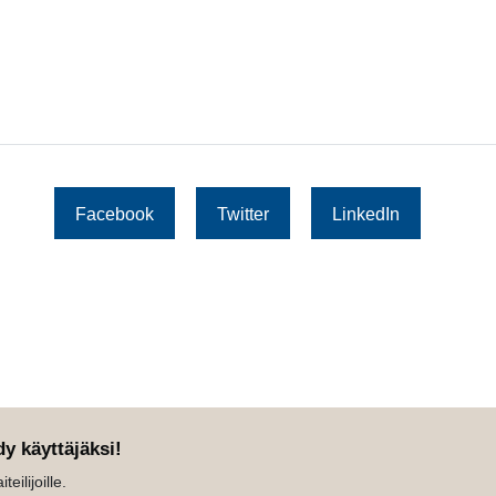
Facebook
Twitter
LinkedIn
dy käyttäjäksi!
eilijoille.