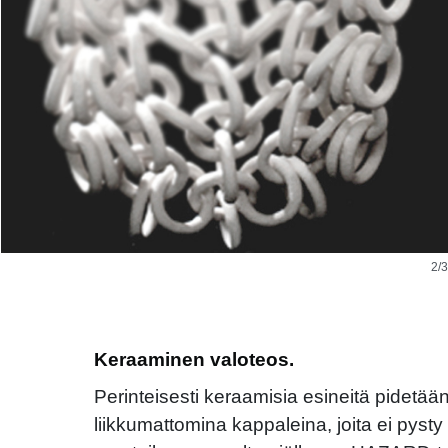
2/3
Keraaminen valoteos.
Perinteisesti keraamisia esineitä pidetään
liikkumattomina kappaleina, joita ei pys