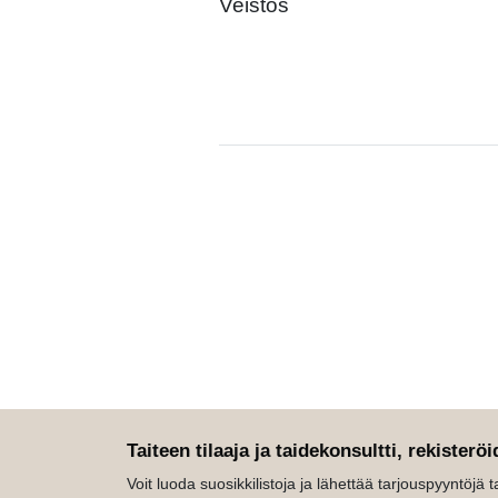
Veistos
Taiteen tilaaja ja taidekonsultti, rekisteröi
Voit luoda suosikkilistoja ja lähettää tarjouspyyntöjä tait