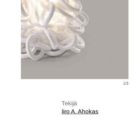
1/3
Tekijä
Iiro A. Ahokas