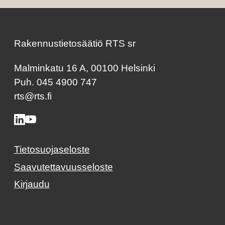
Rakennustietosäätiö RTS sr
Malminkatu 16 A, 00100 Helsinki
Puh. 045 4900 747
rts@rts.fi
Tietosuojaseloste
Saavutettavuusseloste
Kirjaudu