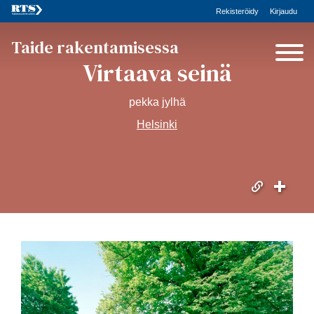
Rekisteröidy
Kirjaudu
Taide rakentamisessa
Virtaava seinä
pekka jylhä
Helsinki