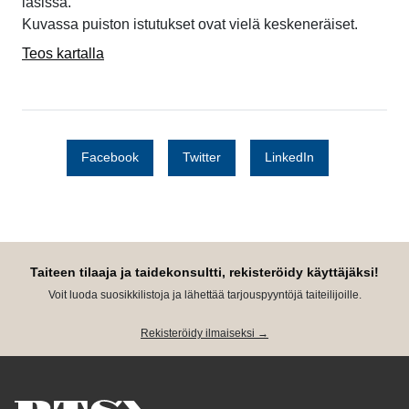
lasissa.
Kuvassa puiston istutukset ovat vielä keskeneräiset.
Teos kartalla
Facebook
Twitter
LinkedIn
Taiteen tilaaja ja taidekonsultti, rekisteröidy käyttäjäksi!
Voit luoda suosikkilistoja ja lähettää tarjouspyyntöjä taiteilijoille.
Rekisteröidy ilmaiseksi →