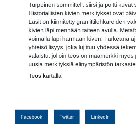
Turpeinen sommitteli, siirsi ja poltti kuvat 
Historiallisten kivien merkitykset ovat pä
Lasit on kiinnitetty graniittilohkareiden väl
kivien läpi mennään taiteen avulla. Metafo
voimalla läpi harmaan kiven. Tärkeänä a
yhteisöllisyys, joka lujittuu yhdessä tek
valaistu, jolloin teos on maamerkki myös p
uusia merkityksiä elinympäristön tarkaste
Teos kartalla
Facebook
Twitter
LinkedIn