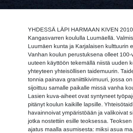
YHDESSÄ LÄPI HARMAAN KIVEN 2010. Ju
Kangasvarren koululla Luumäellä. Valmis
Luumäen kunta ja Karjalaisen kulttuurin 
Vanhan koulun perustuksena olleet 100-v
uuteen käyttöön tekemällä niistä uuden k
yhteyteen yhteisöllisen taidemuurin. Taid
tonnia painava graniittikivimuuri, jossa on
sijoittuu samalle paikalle missä vanha kou
Lasien kuva-aiheet ovat syntyneet työpaj
pitänyt koulun kaikille lapsille. Yhteisöta
havainnoivat ympäristöään ja valikoivat sie
jotka nostettiin esille teoksessa. Teoks
ajatus maalla asumisesta: miksi asua maa