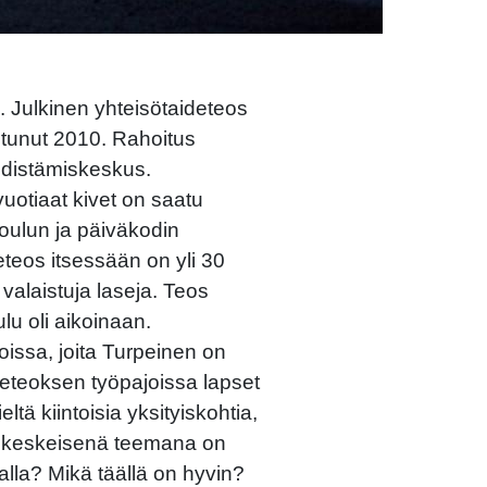
lkinen yhteisötaideteos
tunut 2010. Rahoitus
edistämiskeskus.
uotiaat kivet on saatu
oulun ja päiväkodin
eteos itsessään on yli 30
 valaistuja laseja. Teos
lu oli aikoinaan.
oissa, joita Turpeinen on
ideteoksen työpajoissa lapset
ltä kiintoisia yksityiskohtia,
en keskeisenä teemana on
lla? Mikä täällä on hyvin?