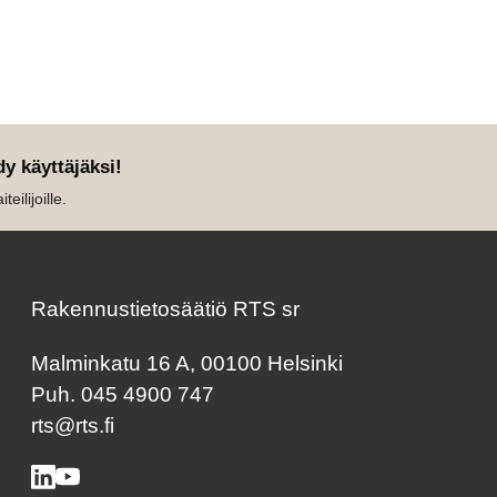
dy käyttäjäksi!
eilijoille.
Rakennustietosäätiö RTS sr
Malminkatu 16 A, 00100 Helsinki
Puh. 045 4900 747
rts@rts.fi