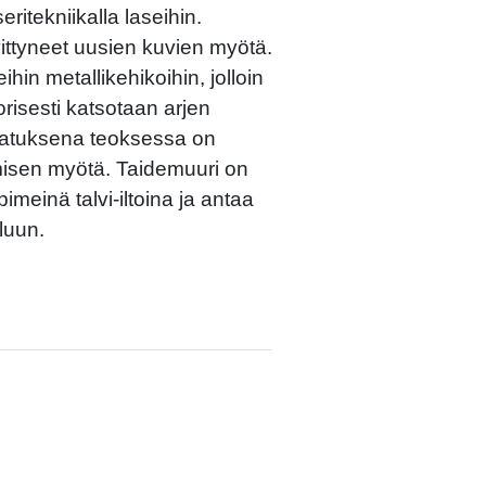
seritekniikalla laseihin.
ivittyneet uusien kuvien myötä.
eihin metallikehikoihin, jolloin
risesti katsotaan arjen
jatuksena teoksessa on
emisen myötä. Taidemuuri on
imeinä talvi-iltoina ja antaa
luun.