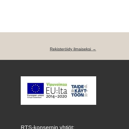
Rekisteröidy ilmaiseksi →
RTS-konsernin yhtiöt: