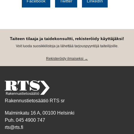
Facebook
Twitter
LinkedIn
Taiteen tilaaja ja taidekonsultti, rekisteröidy käyttäjäksi!
Voit luoda suosikkilistoja ja lähettää tarjouspyyntöjä taiteilijoille.
Rekisteröidy ilmaiseksi →
Rakennustietosäätiö RTS sr
Malminkatu 16 A, 00100 Helsinki
Puh. 045 4900 747
rts@rts.fi