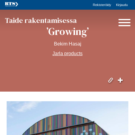
Rekisteröidy
Kirjaudu
Taide rakentamisessa
’Growing’
Bekim Hasaj
Jarla products