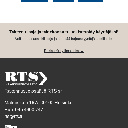
Taiteen tilaaja ja taidekonsultti, rekisteröidy käyttäjäksi!
Voit luoda suosikkilistoja ja lähettää tarjouspyyntöjä taiteilijoille.
Rekisteröidy ilmaiseksi →
Rakennustietosäätiö RTS sr
Malminkatu 16 A, 00100 Helsinki
Puh. 045 4900 747
rts@rts.fi