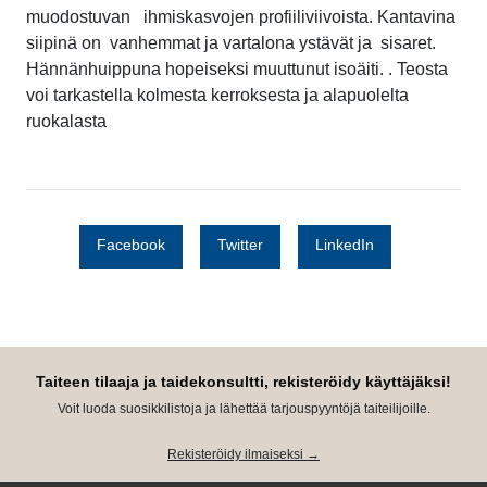
muodostuvan ihmiskasvojen profiiliviivoista. Kantavina
siipinä on vanhemmat ja vartalona ystävät ja sisaret.
Hännänhuippuna hopeiseksi muuttunut isoäiti. . Teosta
voi tarkastella kolmesta kerroksesta ja alapuolelta
ruokalasta
Facebook
Twitter
LinkedIn
Taiteen tilaaja ja taidekonsultti, rekisteröidy käyttäjäksi!
Voit luoda suosikkilistoja ja lähettää tarjouspyyntöjä taiteilijoille.
Rekisteröidy ilmaiseksi →