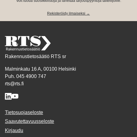
Voit luoda suosikkilistoja ja lähettää tarjouspyyntöjä taiteilijoille.
Rekisteröidy ilmaiseksi →
Rakennustietosäätiö RTS sr
Malminkatu 16 A, 00100 Helsinki
Puh. 045 4900 747
rts@rts.fi
Tietosuojaseloste
Saavutettavuusseloste
Kirjaudu