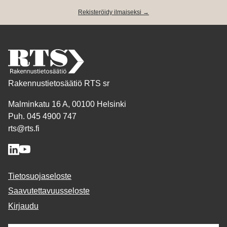
Rekisteröidy ilmaiseksi →
Rakennustietosäätiö RTS sr
Malminkatu 16 A, 00100 Helsinki
Puh. 045 4900 747
rts@rts.fi
Tietosuojaseloste
Saavutettavuusseloste
Kirjaudu