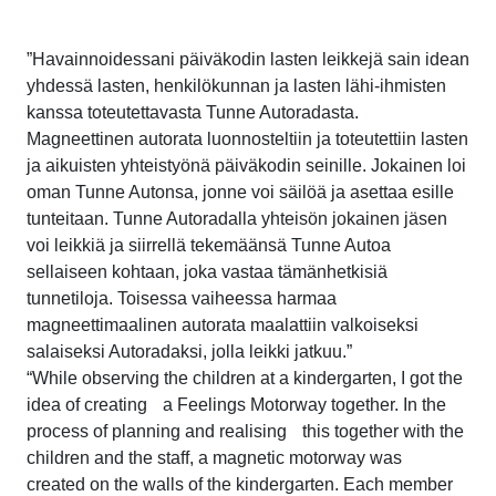
”Havainnoidessani päiväkodin lasten leikkejä sain idean
yhdessä lasten, henkilökunnan ja lasten lähi-ihmisten
kanssa toteutettavasta Tunne Autoradasta.
Magneettinen autorata luonnosteltiin ja toteutettiin lasten
ja aikuisten yhteistyönä päiväkodin seinille. Jokainen loi
oman Tunne Autonsa, jonne voi säilöä ja asettaa esille
tunteitaan. Tunne Autoradalla yhteisön jokainen jäsen
voi leikkiä ja siirrellä tekemäänsä Tunne Autoa
sellaiseen kohtaan, joka vastaa tämänhetkisiä
tunnetiloja. Toisessa vaiheessa harmaa
magneettimaalinen autorata maalattiin valkoiseksi
salaiseksi Autoradaksi, jolla leikki jatkuu.”
“While observing the children at a kindergarten, I got the
idea of creating a Feelings Motorway together. In the
process of planning and realising this together with the
children and the staff, a magnetic motorway was
created on the walls of the kindergarten. Each member