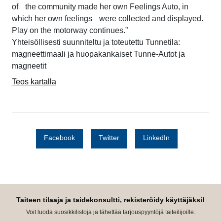
of the community made her own Feelings Auto, in
which her own feelings were collected and displayed.
Play on the motorway continues.”
Yhteisöllisesti suunniteltu ja toteutettu Tunnetila:
magneettimaali ja huopakankaiset Tunne-Autot ja
magneetit
Teos kartalla
Facebook
Twitter
LinkedIn
Taiteen tilaaja ja taidekonsultti, rekisteröidy käyttäjäksi!
Voit luoda suosikkilistoja ja lähettää tarjouspyyntöjä taiteilijoille.