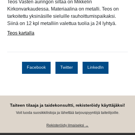
Teos Vasten auringon siltaa on Mikkelin
Kirkonvarkaudessa. Materiaalina on metalli. Teos on
tarkoitettu yksinäsille sieluille rauhoittumispaikaksi.
Siinä on 12 kpl metalliin valettua tuolia ja 24 lyhtyä.
Teos kartalla
Facebook
Twitter
LinkedIn
Taiteen tilaaja ja taidekonsultti, rekisteröidy käyttäjäksi!
Voit luoda suosikkilistoja ja lähettää tarjouspyyntöjä taiteilijoille.
Rekisteröidy ilmaiseksi →